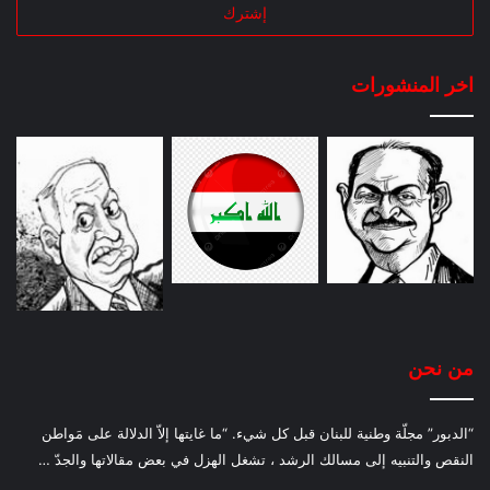
اخر المنشورات
من نحن
“الدبور” مجلّة وطنية للبنان قبل كل شيء. “ما غايتها إلاّ الدلالة على مَواطن
النقص والتنبيه إلى مسالك الرشد ، تشغل الهزل في بعض مقالاتها والجدّ …