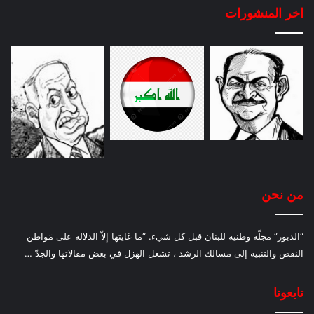
اخر المنشورات
من نحن
“الدبور” مجلّة وطنية للبنان قبل كل شيء. “ما غايتها إلاّ الدلالة على مَواطن
النقص والتنبيه إلى مسالك الرشد ، تشغل الهزل في بعض مقالاتها والجدّ …
تابعونا