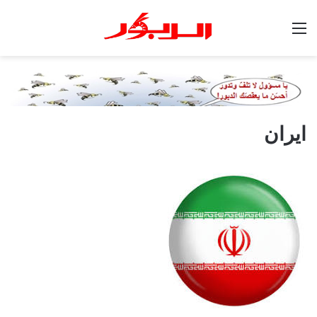
القائمة
ايران