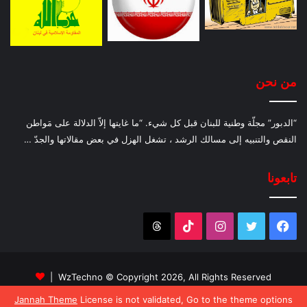
من نحن
“الدبور” مجلّة وطنية للبنان قبل كل شيء. “ما غايتها إلاّ الدلالة على مَواطن
النقص والتنبيه إلى مسالك الرشد ، تشغل الهزل في بعض مقالاتها والجدّ …
تابعونا
فيسبوك
تويتر
انستقرام
‫TikTok
Threads
WzTechno
© Copyright 2026, All Rights Reserved |
Jannah Theme
License is not validated, Go to the theme options