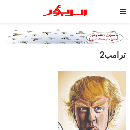
القائمة
ترامب2