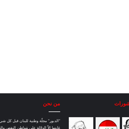
شورات
من نحن
“الدبور” مجلّة وطنية للبنان قبل كل شيء
غايتها إلاّ الدلالة على مَواطن النقص والت