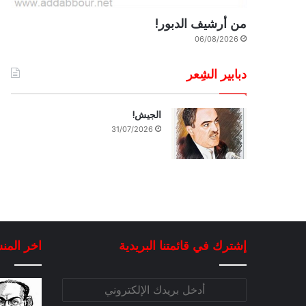
من أرشيف الدبور!
06/08/2026
دبابير الشِعر
الجيش!
31/07/2026
إشترك في قائمتنا البريدية
اخر المن