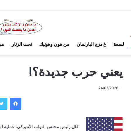
لسعة
عَ درَج البارلمان
من هون وهونيك
تحت الزنار
مب
يعني حرب جديدة؟!
24/05/2026
فيسبوك
قال رئيس مجلس النواب الأميركي: عملية ا