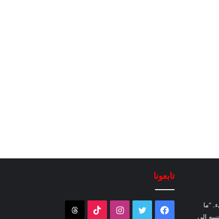
تابعونا
. “ما
فيسبوك
تويتر
انستقرام
‫TikTok
Threads
نبيه إلى