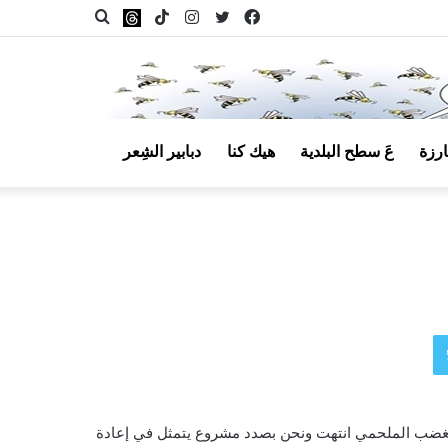
فيسبوك
تويتر
انستقرام
‫TikTok
بحث
Threads
عن
ارزة
عَ سطح البلدية
هيك كنا
دبابير الشِعر
مقال
عشوائي
تويتر
لغضب الملحمي انتهت ونحن بصدد مشروع يتمثل في إعادة