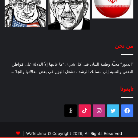
من نحن
“الدبور” مجلّة وطنية للبنان قبل كل شيء. “ما غايتها إلاّ الدلالة على مَواطن
النقص والتنبيه إلى مسالك الرشد ، تشغل الهزل في بعض مقالاتها والجدّ …
تابعونا
فيسبوك
تويتر
انستقرام
‫TikTok
Threads
WzTechno
© Copyright 2026, All Rights Reserved |