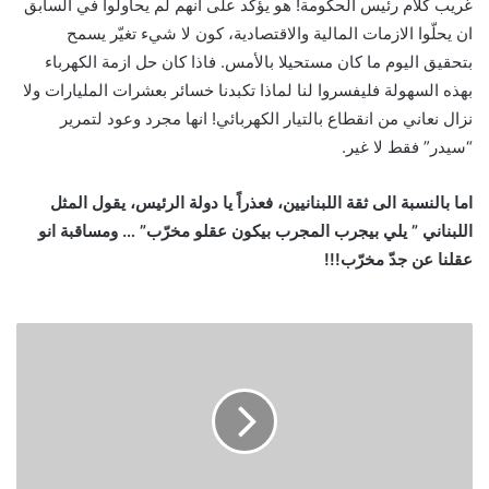
غريب كلام رئيس الحكومة! هو يؤكد على انهم لم يحاولوا في السابق
ان يحلّوا الازمات المالية والاقتصادية، كون لا شيء تغيّر يسمح
بتحقيق اليوم ما كان مستحيلا بالأمس. فاذا كان حل ازمة الكهرباء
بهذه السهولة فليفسروا لنا لماذا تكبدنا خسائر بعشرات المليارات ولا
نزال نعاني من انقطاع بالتيار الكهربائي! انها مجرد وعود لتمرير
“سيدر” فقط لا غير.
اما بالنسبة الى ثقة اللبنانيين، فعذراً يا دولة الرئيس، يقول المثل
اللبناني ” يلي بيجرب المجرب بيكون عقلو مخرّب” … ومساقبة انو
عقلنا عن جدّ مخرّب!!!