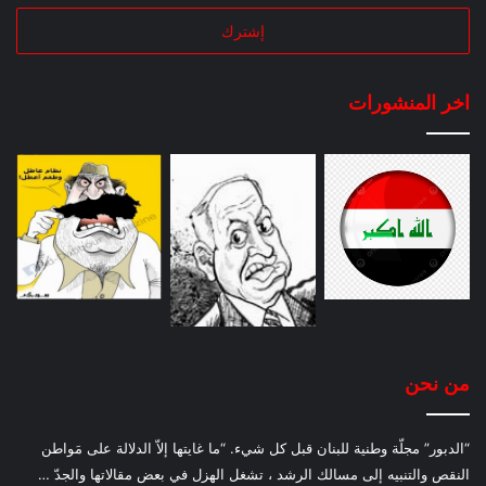
اخر المنشورات
من نحن
“الدبور” مجلّة وطنية للبنان قبل كل شيء. “ما غايتها إلاّ الدلالة على مَواطن
النقص والتنبيه إلى مسالك الرشد ، تشغل الهزل في بعض مقالاتها والجدّ …