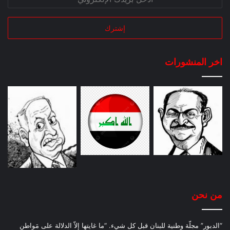
اخر المنشورات
من نحن
“الدبور” مجلّة وطنية للبنان قبل كل شيء. “ما غايتها إلاّ الدلالة على مَواطن