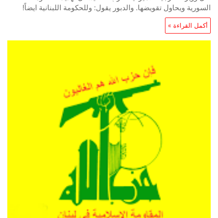
السورية ويحاول تقويضها. والدبور يقول: وللحكومة اللبنانية ايضاً!
أكمل القراءة »