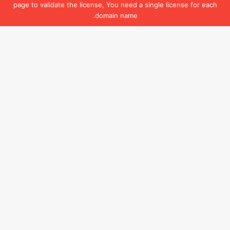
page to validate the license, You need a single license for each
domain name.
زر
الذ
إلى
الأع
30/07/2026
ولبنان ساحة انتخابية!
قال البرلمان الإسرائيلي: إجراء الانتخابات التشريعية في 27 تشرين