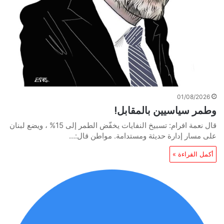
01/08/2026
وطمر سياسيين بالمقابل!
قال نعمة افرام: تسبيخ النفايات يخفّض الطمر إلى 15% ، ويضع لبنان
على مسار إدارة حديثة ومستدامة. مواطن قال:…
أكمل القراءة »