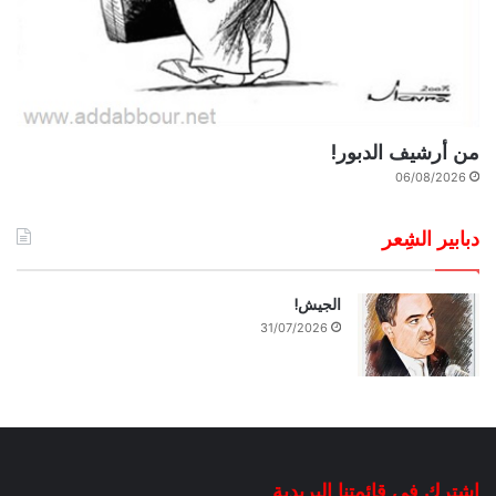
من أرشيف الدبور!
06/08/2026
دبابير الشِعر
الجيش!
31/07/2026
إشترك في قائمتنا البريدية