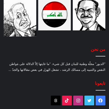
من نحن
“الدبور” مجلّة وطنية للبنان قبل كل شيء. “ما غايتها إلاّ الدلالة على مَواطن
النقص والتنبيه إلى مسالك الرشد ، تشغل الهزل في بعض مقالاتها والجدّ …
تابعونا
فيسبوك
تويتر
انستقرام
‫TikTok
Threads